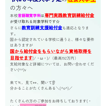
の方々へ
専門実践教育訓練給付金
本校
言語聴覚学科
は
が受け取れる
対象学科です☆
教育訓練支援給付金
さらに
も適応となりま
す。
国から認定されている学校に通うと、様々な要件
はありますが
国から給付金をもらいながら資格取得を
目指せます
(/・ω・)/（最高192万円）
支給対象など詳細については、お問い合わせくだ
さい(^^)v
来て🏃、見て👀、聞いて👂
分かることがたくさんある＼(^o^)／
たくさんの方のご参加をお待ちしております
(
・