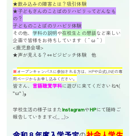
★飲み込みの障害とは？吸引体験
★子どもさんのことばのリハビリってどんなも
の？
子どものことばのリハビリ体験
その他、
学科の説明
や
在校生との懇談
など楽しい
企画で皆様をお待ちしています（＾ω＾）
<鹿児島会場>
★声が見える？👀ビジピッチ体験 他
※
オープンキャンパスに参加される方は、HPや公式LINEの専
用ページからお申し込みください。
皆さん、
言語聴覚学科
に遊びに来てくださいね٩(
”ω” )و
学校生活の様子はまた
Instagram
や
HP
にて随時ご
報告していきます<(_ _)>
令和８年度入学予定
の
社会人学生