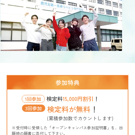
参加特典
検定料
15,000円割引
！
1回参加
検定料が無料
！
3回参加
(累積参加数でカウントします)
※受付時に受領した「オープンキャンパス参加証明書」を、出
願時の願書に添付して下さい。