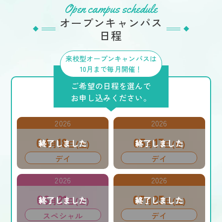
Open campus schedule
オープンキャンパス
日程
来校型オープンキャンパスは
10月まで毎月開催！
ご希望の日程を選んで
お申し込みください。
2026
2026
04
18
05
17
月
日(土)
月
日(日)
デイ
デイ
2026
2026
06
21
07
25
月
日(日)
月
日(土)
スペシャル
デイ