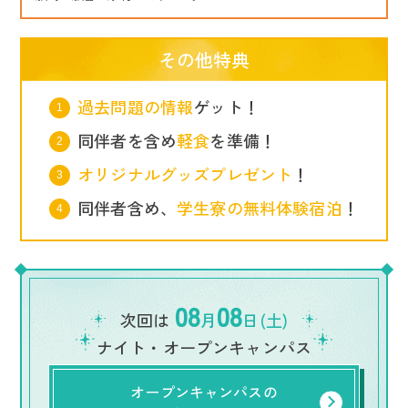
その他特典
過去問題の情報
ゲット！
同伴者を含め
軽食
を準備！
オリジナルグッズプレゼント
！
同伴者含め、
学生寮の無料体験宿泊
！
08
08
次回は
月
日(土)
ナイト・オープンキャンパス
オープンキャンパスの