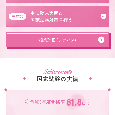
主に臨床実習と
三年次
国家試験対策を行う
授業計画 (シラバス)
Achievements
国家試験の実績
81.8
令和6年度合格率
%