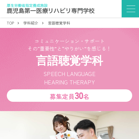
TOP
学科紹介
言語聴覚学科
コミュニケーション・サポート
その“重要性”と“やりがい”を感じる！
言語聴覚学科
SPEECH LANGUAGE
HEARING THERAPY
30
募集定員
名