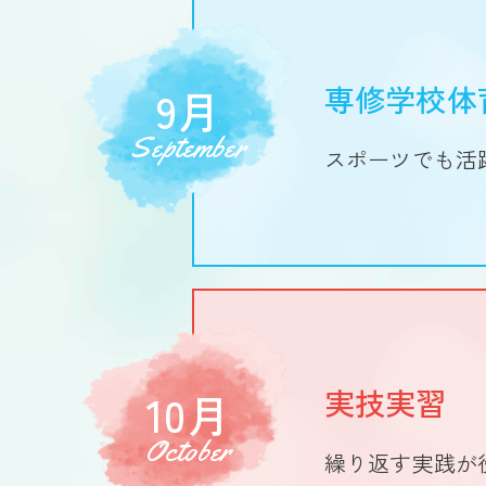
専修学校体
9月
September
スポーツでも活
実技実習
10月
October
繰り返す実践が