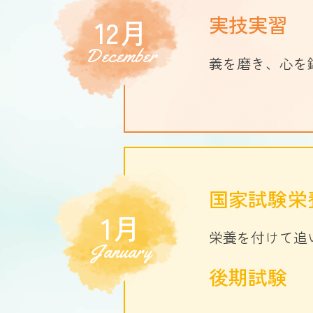
実技実習
12月
December
義を磨き、心を
国家試験栄
1月
栄養を付けて追
January
後期試験