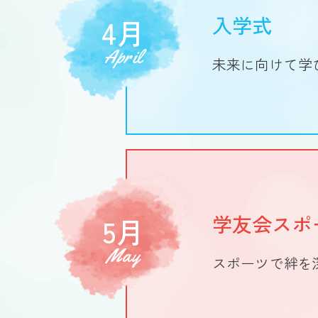
入学式
4月
April
未来に向けて学
学友会スポ
5月
May
スポーツで絆を