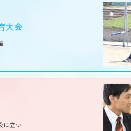
育大会
躍
役に立つ