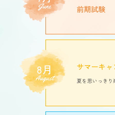
June
前期試験
サマーキャ
8月
August
夏を思いっきり