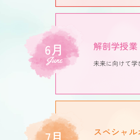
解剖学授業
6月
June
未来に向けて学
スペシャル
7月