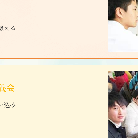
鍛える
養会
い込み